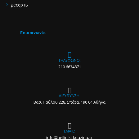
десерты
Επικοινωνία
ΤΗΛΕΦΩΝΟ:
210 6634871
ΔΙΕΥΘΥΝΣΗ:
Βασ. Παύλου 228, Σπάτα, 190 04 Αθήνα
EMAIL:
info@helliniki-kouzina.gr