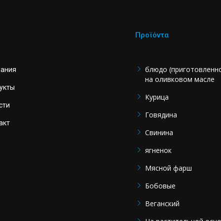
Προϊόντα
блюдо (приготовленн
ания
на оливковом масле
укты
Курица
сти
Говядина
акт
Свинина
ягненок
Мясной фарш
Бобовые
Веганский