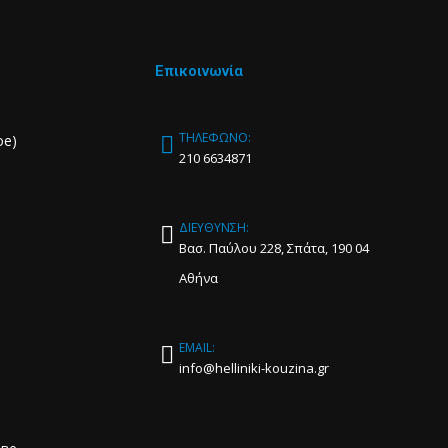
Επικοινωνία
ΤΗΛΕΦΩΝΟ:
ое)
210 6634871
ΔΙΕΥΘΥΝΣΗ:
Βασ. Παύλου 228, Σπάτα, 190 04
Αθήνα
EMAIL:
info@helliniki-kouzina.gr