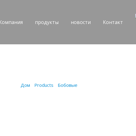
Компания
продукты
новости
Контакт
БОБОВЫЙ СУ
Дом
/
Products
/
Бобовые
/
БОБОВЫЙ СУП