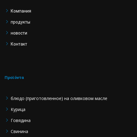
o
g
b
o
r
e
Компания
k
a
продукты
-
m
f
новости
Контакт
Προϊόντα
блюдо (приготовленное) на оливковом масле
Курица
Говядина
Свинина