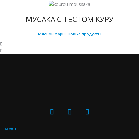
Назад
Далее
МУСАКА С ТЕСТОМ КУРУ
Мясной фарш
,
Новые продукты
F
I
Y
a
n
o
c
s
u
e
t
t
Menu
b
a
u