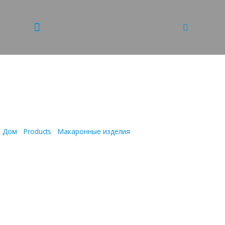
ПАСТА-СУФЛЕ С
КУРИЦЕЙ И ГРИБАМИ
Дом
/
Products
/
Макаронные изделия
/
ПАСТА-СУФЛЕ С КУРИЦЕЙ
И ГРИБАМИ