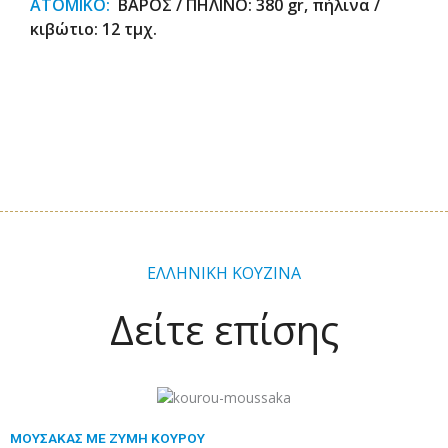
ΑΤΟΜΙΚΟ:
ΒΑΡΟΣ / ΠΗΛΙΝΟ: 380 gr, πήλινα /
κιβώτιο: 12 τμχ.
ΕΛΛΗΝΙΚΗ ΚΟΥΖΙΝΑ
Δείτε επίσης
Προηγούμενο
Επόμενο
ΜΟΥΣΑΚΑΣ ΜΕ ΖΥΜΗ ΚΟΥΡΟΥ