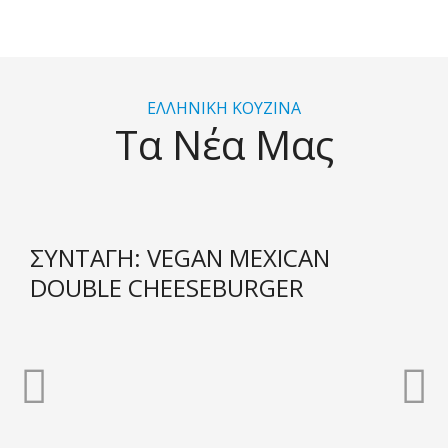
ΕΛΛΗΝΙΚΗ ΚΟΥΖΙΝΑ
Τα Νέα Μας
ΣΥΝΤΑΓΗ: VEGAN MEXICAN
DOUBLE CHEESEBURGER
Π
Ε
ρ
π
ο
ό
η
μ