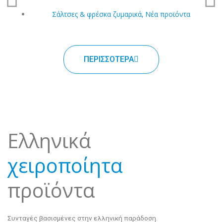
ρ
π
ο
ό
η
μ
Σάλτσες & φρέσκα ζυμαρικά
,
Νέα προϊόντα
γ
ε
ο
ν
ύ
ο
μ
ΠΕΡΙΣΣΟΤΕΡΑ
ε
ν
ο
Eλληνικά
χειροποίητα
προϊόντα
Συνταγές βασισμένες στην ελληνική παράδοση.