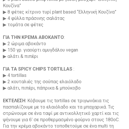
Κουζίνα”
▶ 8 φέτες κίτρινο τυρί plant based “Ελληνική Κουζίνα”
▶ 4 φύλλα πράσινης σαλάτας
▶ τοµάτα σε φέτες
ΓΙΑ ΤΗΝ ΚΡΕΜΑ ΑΒΟΚΑΝΤΟ
:
▶ 2 ώριµα αβοκάντο
▶ 150 γρ. γιαούρτι αµυγδάλου vegan
▶ αλάτι & πιπέρι
ΓΙΑ ΤΑ SPICY CHIPS TORTILLAS
:
▶ 4 tortillas
▶ 2 κουταλιές της σούπας ελαιόλαδο
▶ αλάτι, πιπέρι, πάπρικα & µπούκοβο
ΕΚΤΕΛΕΣΗ
: Κόβουµε τις tortillas σε τριγωνάκια τις
πασπαλίζουµε µε το ελαιόλαδο και τα µπαχαρικά. Τις
στρώνουµε σε ένα ταψί µε αντικολλητικό χαρτί και τις
ψήνουµε για 6’ σε προθερµασµένο φούρνο στους 180οC.
Για την κρέµα αβοκάντο τοποθετούµε σε ένα multi τη