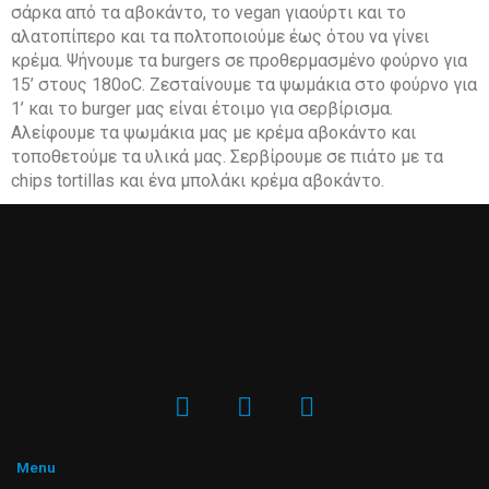
σάρκα από τα αβοκάντο, το vegan γιαούρτι και το
αλατοπίπερο και τα πολτοποιούµε έως ότου να γίνει
κρέµα. Ψήνουµε τα burgers σε προθερµασµένο φούρνο για
15’ στους 180οC. Ζεσταίνουµε τα ψωµάκια στο φούρνο για
1’ και το burger µας είναι έτοιµο για σερβίρισµα.
Αλείφουµε τα ψωµάκια µας µε κρέµα αβοκάντο και
τοποθετούµε τα υλικά µας. Σερβίρουµε σε πιάτο µε τα
chips tortillas και ένα µπολάκι κρέµα αβοκάντο.
F
I
Y
a
n
o
c
s
u
e
t
t
Menu