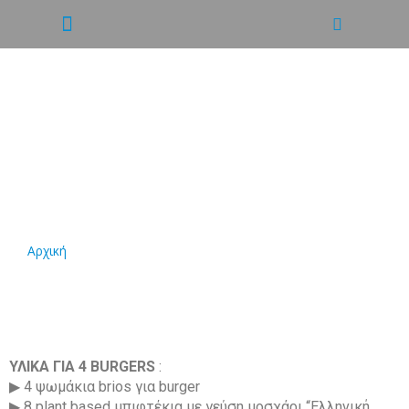
ΣΥΝΤΑΓΗ: VEGAN
MEXICAN DOUBLE
CHEESEBURGER
Αρχική
/
ΣΥΝΤΑΓΗ: VEGAN MEXICAN DOUBLE CHEESEBURGER
ΥΛΙΚΑ ΓΙΑ 4 BURGERS
:
▶ 4 ψωµάκια brios για burger
▶ 8 plant based µπιφτέκια µε γεύση µοσχάρι “Ελληνική