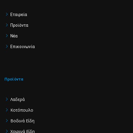
b
a
u
o
g
b
o
r
e
Εταιρεία
k
a
Προϊόντα
-
m
f
Νέα
Επικοινωνία
Προϊόντα
Λαδερά
Κοτόπουλο
Βοδινά Είδη
Χοιρινά Είδη