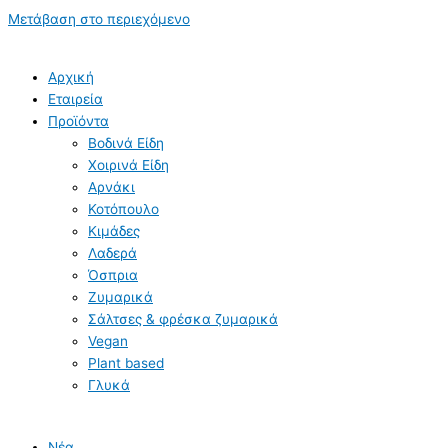
Μετάβαση στο περιεχόμενο
Αρχική
Εταιρεία
Προϊόντα
Βοδινά Είδη
Χοιρινά Είδη
Aρνάκι
Κοτόπουλο
Κιμάδες
Λαδερά
Όσπρια
Ζυμαρικά
Σάλτσες & φρέσκα ζυμαρικά
Vegan
Plant based
Γλυκά
Νέα