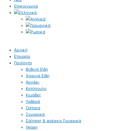
Επικοινωνία
Αρχική
Εταιρεία
Προϊόντα
Βοδινά Είδη
Χοιρινά Είδη
Aρνάκι
Κοτόπουλο
Κιμάδες
Λαδερά
Όσπρια
Ζυμαρικά
Σάλτσες & φρέσκα ζυμαρικά
Vegan