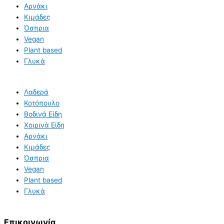
Aρνάκι
Κιμάδες
Όσπρια
Vegan
Plant based
Γλυκά
Λαδερά
Κοτόπουλο
Βοδινά Είδη
Χοιρινά Είδη
Aρνάκι
Κιμάδες
Όσπρια
Vegan
Plant based
Γλυκά
Επικοινωνία