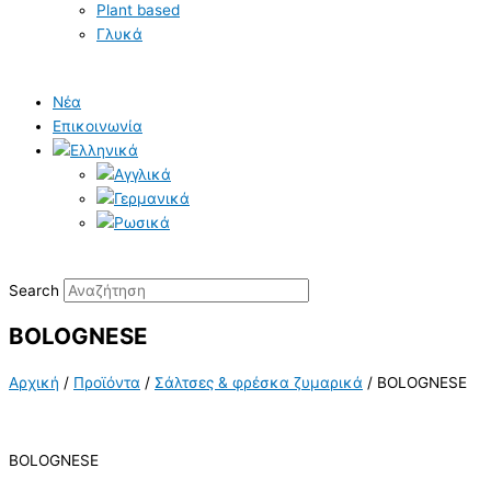
Plant based
Γλυκά
Νέα
Επικοινωνία
Search
BOLOGNESE
Αρχική
/
Προϊόντα
/
Σάλτσες & φρέσκα ζυμαρικά
/
BOLOGNESE
BOLOGNESE