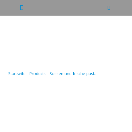
Kontaktiere-uns
BOLOGNESE
Startseite
/
Products
/
Sossen und frische pasta
/
BOLOGNESE