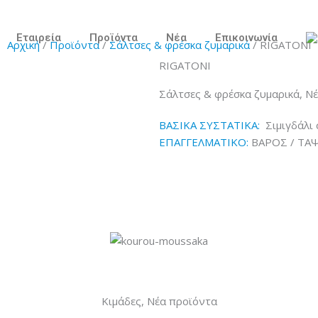
Εταιρεία
Προϊόντα
Νέα
Επικοινωνία
Αρχική
/
Προϊόντα
/
Σάλτσες & φρέσκα ζυμαρικά
/
RIGATONI
RIGATONI
Σάλτσες & φρέσκα ζυμαρικά
,
Νέ
ΒΑΣΙΚΑ ΣΥΣΤΑTIKA:
Σιμιγδάλι 
ΕΠΑΓΓΕΛΜΑΤΙΚΟ:
ΒΑΡΟΣ / ΤΑΨΑΚ
Κιμάδες
,
Νέα προϊόντα