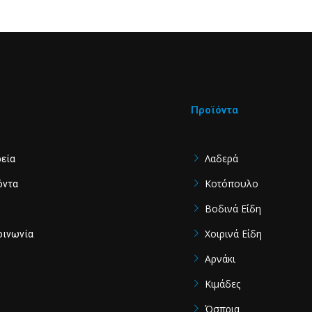
Προϊόντα
Λαδερά
ρεία
Κοτόπουλο
όντα
Βοδινά Είδη
Χοιρινά Είδη
οινωνία
Aρνάκι
Κιμάδες
Όσπρια