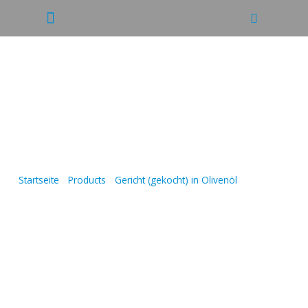
Kontaktiere-uns
GEFÜLLTE TOMATEN MIT
REIS
Startseite
/
Products
/
Gericht (gekocht) in Olivenöl
/
GEFÜLLTE
TOMATEN MIT REIS