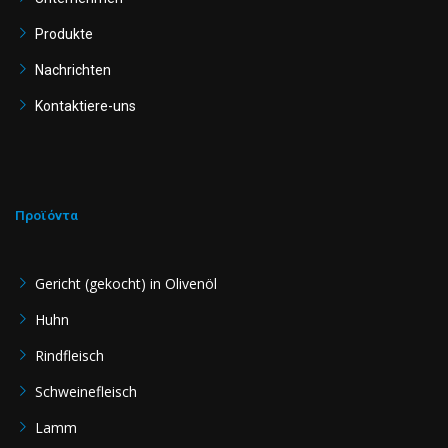
o
r
e
k
a
Produkte
-
m
f
Nachrichten
Kontaktiere-uns
Προϊόντα
Gericht (gekocht) in Olivenöl
Huhn
Rindfleisch
Schweinefleisch
Lamm