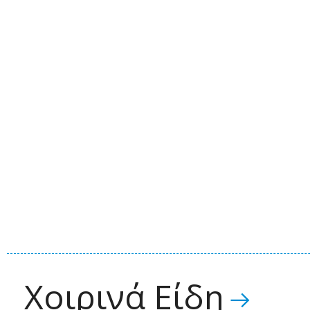
Χοιρινά Είδη